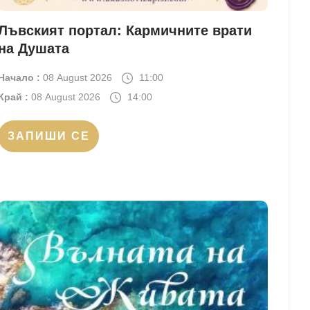
Лъвският портал: Кармичните врати
на Душата
Начало :
08 August 2026
11:00
Край :
08 August 2026
14:00
ЗАПИШИ СЕ