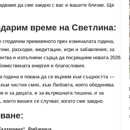
 радваме да сме заедно с вас и вашите близки. Ще
одарим време на Светлина:
е споделим преживяното през изминалата година,
ики, разходки, медитации, игри и забавления, за
итва и изпълнени сърца да посрещнем новата 2026
 божествената енергия и благословия.
а година е покана да се върнем към същността —
 към чистия смях, към Любовта, която обединява.
 и за децата, и за вътрешната тишина, и за
 които винаги се случват, когато сме заедно.
ване:
Екатерина“, Рибарица