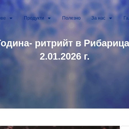
ове
Продукти
Полезно
За нас
Га
одина- ритрийт в Рибарица 
2.01.2026 г.