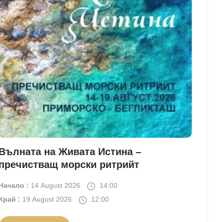
Вълната на Живата Истина –
пречистващ морски ритрийт
Начало :
14 August 2026
14:00
Край :
19 August 2026
12:00