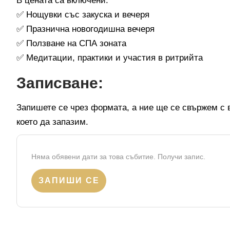
В цената са включени:
✅ Нощувки със закуска и вечеря
✅ Празнична новогодишна вечеря
✅ Ползване на СПА зоната
✅ Медитации, практики и участия в ритрийта
Записване:
Запишете се чрез формата, а ние ще се свържем с 
което да запазим.
Няма обявени дати за това събитие. Получи запис.
ЗАПИШИ СЕ