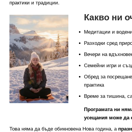
практики и традиции.
Какво ни о
Медитации и водени
Разходки сред прир
Вечери на вдъхнове
Семейни игри и съз
Обред за посрещане
практика
Време за тишина, са
Програмата ни ням
усещания може да с
Това няма да бъде обикновена Нова година, а
празн