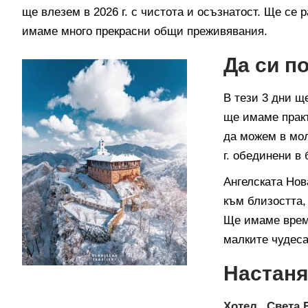
ще влезем в 2026 г. с чистота и осъзнатост. Ще се
имаме много прекрасни общи преживявания.
Да си п
В тези 3 дни щ
ще имаме практ
да можем в мол
г. обединени в
Ангелската Нов
към близостта,
Ще имаме време
малките чудеса,
Настаня
Хотел „Света 