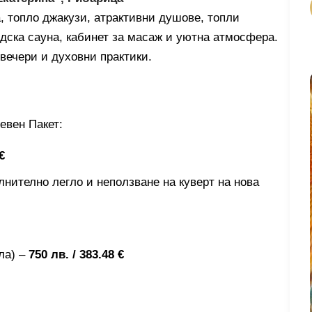
а, топло джакузи, атрактивни душове, топли
дска сауна, кабинет за масаж и уютна атмосфера.
вечери и духовни практики.
евен Пакет:
€
ълнително легло и неползване на куверт на нова
гла) –
750 лв. / 383.48 €