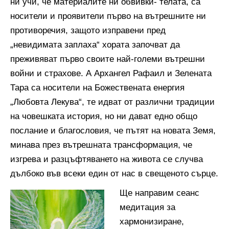
ни учи, че материалите ни обвивки- телата, са
носители и проявители първо на вътрешните ни
противоречия, защото изправени пред
„невидимата заплаха“ хората започват да
преживяват първо своите най-големи вътрешни
войни и страхове. А Архангел Рафаил и Зелената
Тара са носители на Божествената енергия
„Любовта Лекува“, те идват от различни традиции
на човешката история, но ни дават едно общо
послание и благословия, че пътят на новата Земя,
минава през вътрешната трансформация, че
изгрева и разцъфтяването на живота се случва
дълбоко във всеки един от нас в свещеното сърце.
Ще направим сеанс
медитация за
хармонизиране,