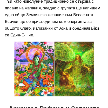
Тъй като новолуние традиционно се свързва с
писане на желания, заедно с групата ще напишем
едно общо Землянско желание към Вселената.
Всички ще се присъединим към енергията за
общото благо, излизайки от Аз-а и обединявайки
се Един-Е-Ние.