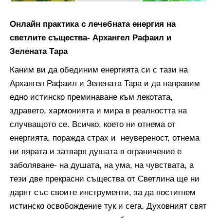
Онлайн практика с лечебната енергия на
светлите същества- Архангел Рафаил и
Зелената Тара
Каним ви да обединим енергията си с тази на
Архангел Рафаил и Зелената Тара и да направим
едно истинско преминаване към лекотата,
здравето, хармонията и мира в реалността на
случващото се. Всичко, което ни отнема от
енергията, поражда страх и неувереност, отнема
ни вярата и затваря душата в ограничение е
заболяване- на душата, на ума, на чувствата, а
тези две прекрасни същества от Светлина ще ни
дарят със своите инструменти, за да постигнем
истинско освобождение тук и сега. Духовният свят