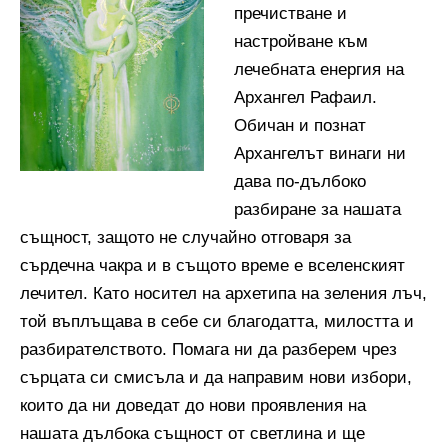
пречистване и
настройване към
лечебната енергия на
Архангел Рафаил.
Обичан и познат
Архангелът винаги ни
дава по-дълбоко
разбиране за нашата
същност, защото не случайно отговаря за
сърдечна чакра и в същото време е вселенският
лечител. Като носител на архетипа на зеления лъч,
той въплъщава в себе си благодатта, милостта и
разбирателството. Помага ни да разберем чрез
сърцата си смисъла и да направим нови избори,
които да ни доведат до нови проявления на
нашата дълбока същност от светлина и ще