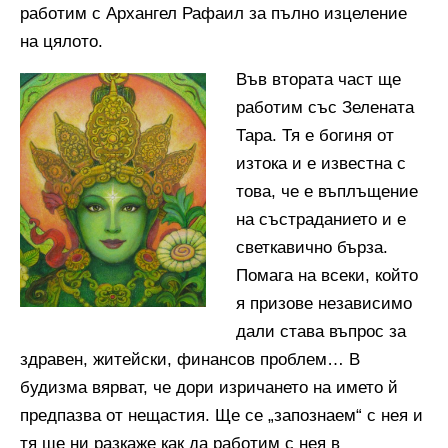
работим с Архангел Рафаил за пълно изцеление
на цялото.
Във втората част ще
работим със Зелената
Тара. Тя е богиня от
изтока и е известна с
това, че е въплъщение
на състраданието и е
светкавично бърза.
Помага на всеки, който
я призове независимо
дали става въпрос за
здравен, житейски, финансов проблем… В
будизма вярват, че дори изричането на името й
предпазва от нещастия. Ще се „запознаем“ с нея и
тя ще ни разкаже как да работим с нея в