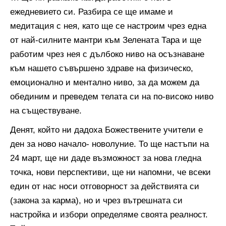
ежедневието си. Разбира се ще имаме и
медитация с нея, като ще се настроим чрез една
от най-силните мантри към Зелената Тара и ще
работим чрез нея с дълбоко ниво на осъзнаване
към нашето съвършено здраве на физическо,
емоционално и ментално ниво, за да можем да
обединим и преведем телата си на по-високо ниво
на съществуване.
Денят, който ни дадоха Божествените учители е
ден за ново начало- новолуние. То ще настъпи на
24 март, ще ни даде възможност за нова гледна
точка, нови перспективи, ще ни напомни, че всеки
един от нас носи отговорност за действията си
(закона за карма), но и чрез вътрешната си
настройка и избори определяме своята реалност.