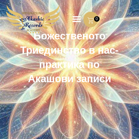
0
Божественото
Триединство в нас-
практика по
Акашови записи