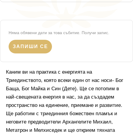
Няма обявени дати за това събитие. Получи запис.
ЗАПИШИ СЕ
Каним ви на практика с енергията на
Триединството, която всеки един от нас носи- Бог
Баща, Бог Майка и Син (Дете). Ще се потопим в
най-свещената енергия в нас, за да създадем
пространство на единение, приемане и развитие.
Ще работим с триединния божествен пламък и
неговите предводители Архангелите Михаил,
Метатрон и Мелхиседек и ще открием тяхната