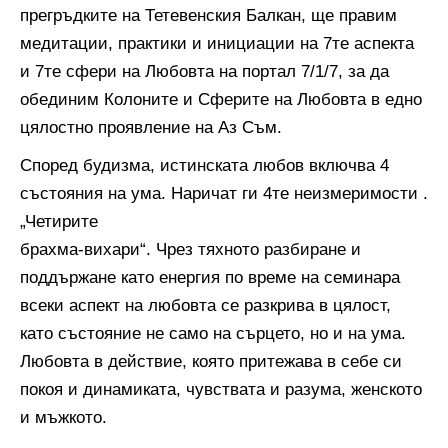
прегръдките на Тетевенския Балкан, ще правим
медитации, практики и инициации на 7те аспекта
и 7те сфери на Любовта на портал 7/1/7, за да
обединим Колоните и Сферите на Любовта в едно
цялостно проявление на Аз Съм.
Според будизма, истинската любов включва 4
състояния на ума. Наричат ги 4те неизмеримости .
„Четирите
брахма-вихари“. Чрез тяхното разбиране и
поддържане като енергия по време на семинара
всеки аспект на любовта се разкрива в цялост,
като състояние не само на сърцето, но и на ума.
Любовта в действие, която притежава в себе си
покоя и динамиката, чувствата и разума, женското
и мъжкото.