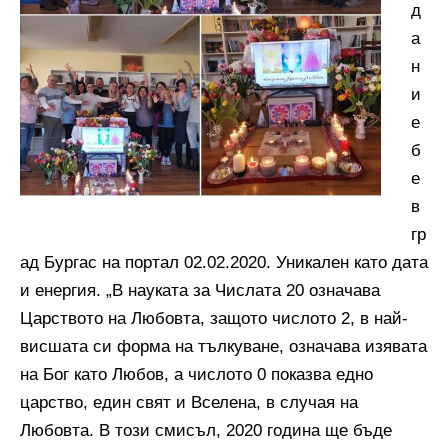
д
а
н
и
е
б
е
в
гр
ад Бургас на портал 02.02.2020. Уникален като дата
и енергия. „В науката за Числата 20 означава
Царството на Любовта, защото числото 2, в най-
висшата си форма на тълкуване, означава изявата
на Бог като Любов, а числото 0 показва едно
царство, един свят и Вселена, в случая на
Любовта. В този смисъл, 2020 година ще бъде