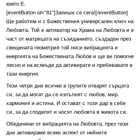
което Е.
[eventButton id=“81″]Запиши се сега![/eventButton]
Ще работим и с Божествения универсален ключ на
Любовта. Той е активатор на Храма на Любовта и е
част от матрицата на съзиданието, създаден през
свещената геометрия той носи вибрацията и
енергията на Божествената Любов и ще ви помогне
лесно и на всякъде да активирате и пребивавате в
тази енергия.
Тези четри дни всички в групите отварят сърцата
си, за да могат да се изпълнят с любов, мир,
хармония и истина. И остават с този дар в себе
си, за да споделят и носят любовта в живота си.
Обединени от вибрацията на Любовта, през тези
дни активираме всеки аспект от нейните