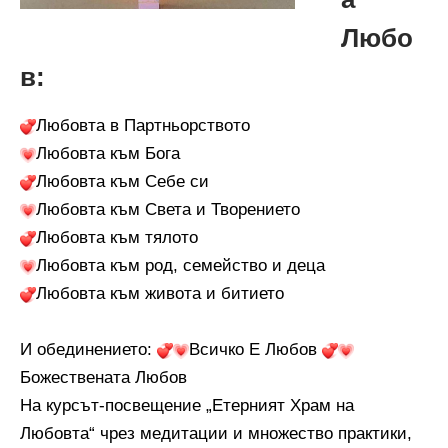
Любо
в:
Любовта в Партньорството
Любовта към Бога
Любовта към Себе си
Любовта към Света и Творението
Любовта към тялото
Любовта към род, семейство и деца
Любовта към живота и битието
И обединението:
Всичко Е Любов
Божествената Любов
На курсът-посвещение „Етерният Храм на
Любовта“ чрез медитации и множество практики,