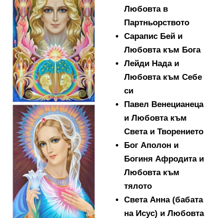
Любовта в
Партньорството
Сарапис Бей и
Любовта към Бога
Лейди Нада и
Любовта към Себе
си
Павел Венецианеца
и Любовта към
Света и Творението
Бог Аполон и
Богиня Афродита и
Любовта към
тялото
Света Анна (бабата
на Исус) и Любовта