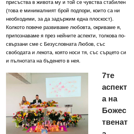
присъства в живота му и той се чувства стабилен
(това е минималният брой подпори, които са ни
необходими, за да задържим една плоскост).
Колкото повече развиваме любовта, окриваме я,
припознаваме я през нейните аспекти, толкова по-
свързани сме с Безусловната Любов, със
свободата и лекота, която носи тя, със сърцето си
и пълнотата на бъденето в нея.
7те
аспект
а на
Божес
твенат
а