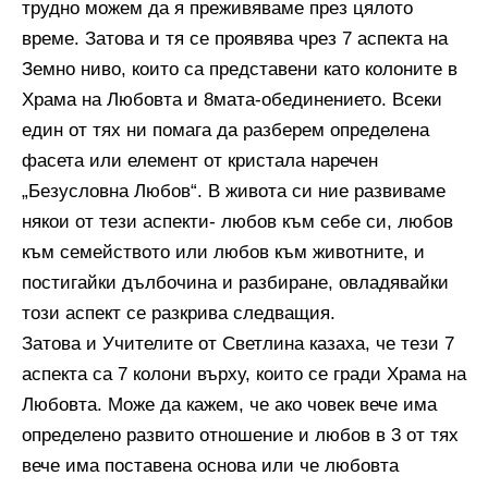
трудно можем да я преживяваме през цялото
време. Затова и тя се проявява чрез 7 аспекта на
Земно ниво, които са представени като колоните в
Храма на Любовта и 8мата-обединението. Всеки
един от тях ни помага да разберем определена
фасета или елемент от кристала наречен
„Безусловна Любов“. В живота си ние развиваме
някои от тези аспекти- любов към себе си, любов
към семейството или любов към животните, и
постигайки дълбочина и разбиране, овладявайки
този аспект се разкрива следващия.
Затова и Учителите от Светлина казаха, че тези 7
аспекта са 7 колони върху, които се гради Храма на
Любовта. Може да кажем, че ако човек вече има
определено развито отношение и любов в 3 от тях
вече има поставена основа или че любовта