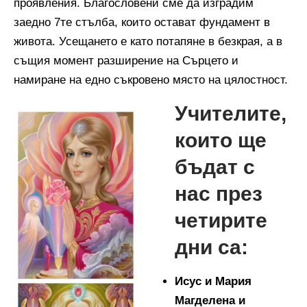
проявления. Благословени сме да изградим
заедно 7те стълба, които остават фундамент в
живота. Усещането е като потапяне в безкрая, а в
същия момент разширение на Сърцето и
намиране на едно съкровено място на цялостност.
Учителите,
които ще
бъдат с
нас през
четирите
дни са:
Исус и Мария
Магделена и