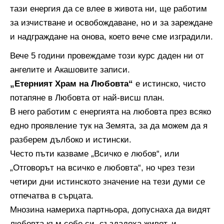
тази енергия да се влее в живота ни, ще работим
за изчистване и освобождаване, но и за зареждане
и надграждане на онова, което вече сме изградили.
Вече 5 години провеждаме този курс даден ни от
ангелите и Акашовите записи.
„Етерният Храм на Любовта“
е истинско, чисто
потапяне в Любовта от най-висш план.
В него работим с енергията на любовта през всяко
едно проявление тук на Земята, за да можем да я
разберем дълбоко и истински.
Често пъти казваме „Всичко е любов“, или
„Отговорът на всичко е любовта“, но чрез тези
четири дни истинското значение на тези думи се
отпечатва в сърцата.
Мнозина намериха партньора, допуснаха да видят
любовта към себе си, създадоха живот, и