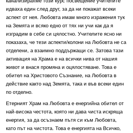
канализирахме този курс посвещение учителите
идваха един след друг, за да ни покажат всеки
аспект от нея. Любовта имам много изражения тук
на Земята и всяко едно от тях ни учи как да я
изградим в себе си цялостно. Учителите ясно ни
показаха, че тези аспекти/колони на Любовта не са
отделени, а взаимно поддържащи се. Затова тази
активация на Храма е на всички нива от нашия
живот и внася промяна и оцялостяване. Това е
обител на Христовото Съзнание, на Любовта в
действие както над Земята, така и във всеки един
по отделно.
Етерният Храм на Любовта е енергийна обител от
най-висока честота, която ни дава чиста искряща
енергия, за да осъзнаем пътя си към Любовта,
като път на чистота. Това е енергията на Всичко,