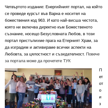
Четвъртото издание: Енергийният портал, на който
се проведе курсът във Варна е носител на
божествения код 963. И като най-висша честота,
която ни включва директно към Божественото
съзнание, носещо Безусловната Любов, в този
портал пристъпихме прага на Етерният Храм, за
да изградим и активираме всички аспекти на
Любовта, за цялостност и съзидателност.
Повече
за портала може да прочетете ТУК
П
ет
от
о
и
з