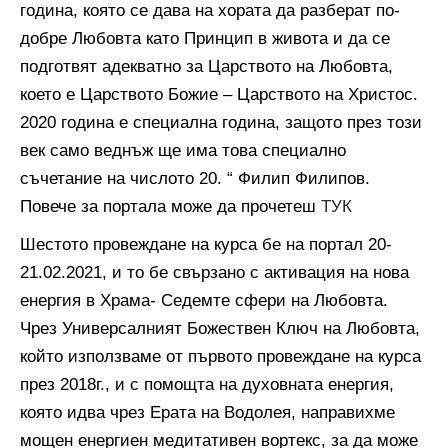
година, която се дава на хората да разберат по-
добре Любовта като Принцип в живота и да се
подготвят адекватно за Царството на Любовта,
което е Царството Бож
ие – Царството на Христос.
2020 година е специална година, защото през този
век само веднъж ще има това специално
съчетание на числото 20. “ Филип Филипов.
Повече за портала може да прочетеш
ТУК
Шестото провеждане на курса бе на портал 20-
21.02.2021, и то бе свързано с активация на нова
енергия в Храма- Седемте сфери на Любовта.
Чрез Универсалният Божествен Ключ на Любовта,
който използваме от първото провеждане на курса
през 2018г., и с помощта на духовната енергия,
която идва чрез Ерата на Водолея, направихме
мощен енергиен медитативен вортекс, за да може