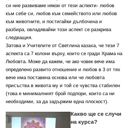
си ние развиваме някои от тези аспекти- любов
към себе си, любов към семейството или любов
към животните, и постигайки дълбочина и
разбира, овладявайки този аспект се разкрива
следващия.
Затова и Учителите от Светлина казаха, че тези 7
аспекта са 7 колони върху, които се гради Храма на
Любовта. Може да кажем, че ако човек вече има
определено развито отношение и любов в 3 от тях
вече има поставена основа или че любовта
присъства в живота му и той се чувства стабилен
(това е минималният брой подпори, които са ни
необходими, за да задържим една плоскост).
Какво ще се случи
на курса?