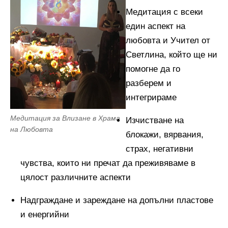
Медитация с всеки
един аспект на
любовта и Учител от
Светлина, който ще ни
помогне да го
разберем и
интегрираме
Медитация за Влизане в Храма
Изчистване на
на Любовта
блокажи, вярвания,
страх, негативни
чувства, които ни пречат да преживяваме в
цялост различните аспекти
Надграждане и зареждане на допълни пластове
и енергийни