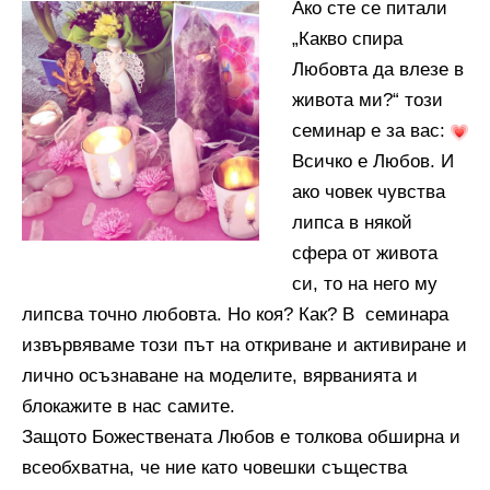
Ако сте се питали
„Какво спира
Любовта да влезе в
живота ми?“ този
семинар е за вас:
Всичко е Любов. И
ако човек чувства
липса в някой
сфера от живота
си, то на него му
липсва точно любовта. Но коя? Как? В семинара
извървяваме този път на откриване и активиране и
лично осъзнаване на моделите, вярванията и
блокажите в нас самите.
Защото Божествената Любов е толкова обширна и
всеобхватна, че ние като човешки същества