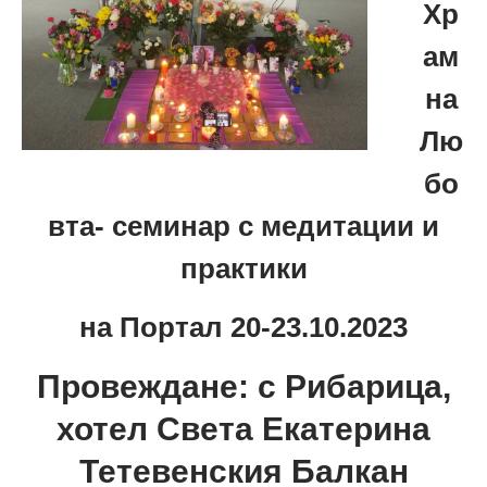
Хр
ам
на
Лю
бо
вта- семинар с медитации и
практики
на Портал 20-23.10.2023
Провеждане: с Рибарица,
хотел Света Екатерина
Тетевенския Балкан