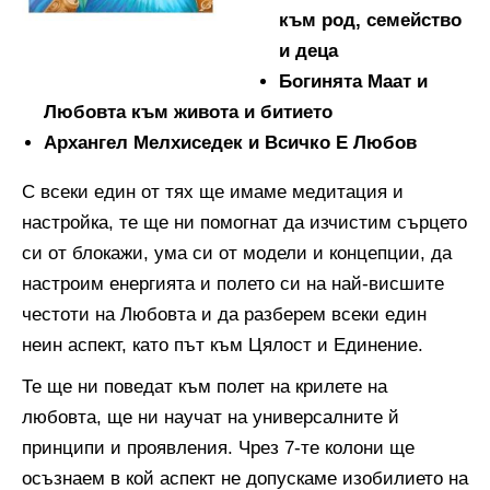
към род, семейство
и деца
Богинята Маат и
Любовта към живота и битието
Архангел Мелхиседек и Всичко Е Любов
С всеки един от тях ще имаме медитация и
настройка, те ще ни помогнат да изчистим сърцето
си от блокажи, ума си от модели и концепции, да
настроим енергията и полето си на най-висшите
честоти на Любовта и да разберем всеки един
неин аспект, като път към Цялост и Единение.
Те ще ни поведат към полет на крилете на
любовта, ще ни научат на универсалните й
принципи и проявления. Чрез 7-те колони ще
осъзнаем в кой аспект не допускаме изобилието на