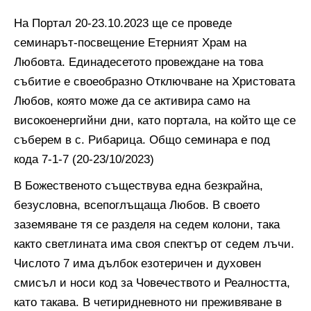
На Портал 20-23.10.2023 ще се проведе
семинарът-посвещение Етерният Храм на
Любовта. Единадесетото провеждане на това
събитие е своеобразно Отключване на Христовата
Любов, която може да се активира само на
високоенергийни дни, като портала, на който ще се
съберем в с. Рибарица. Общо семинара е под
кода 7-1-7 (20-23/10/2023)
В Божественото съществува една безкрайна,
безусловна, всепоглъщаща Любов. В своето
заземяване тя се разделя на седем колони, така
както светлината има своя спектър от седем лъчи.
Числото 7 има дълбок езотеричен и духовен
смисъл и носи код за Човечеството и Реалността,
като такава. В четиридневното ни преживяване в