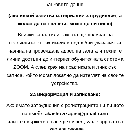
банковите данни.
(ако някой изпитва материални затруднения, а
желае да се включи- може да ни пише)
Всички заплатили таксата ще получат на
посочените от тях имейли подробни указания за
начина на провеждане адрес на залата и техните
лични достъпи до интернет обучителната система
ZOOM. А след края на практиката и линк със
записа, който могат локално да изтеглят на своите
устройства.
За информация и записване:
Ако имате затруднения с регистрацията ни пишете
на имейл
akashovizapisi
@gmail.com
или се свържете с нас чрез viber , whatsapp на тел
+359 896 060665