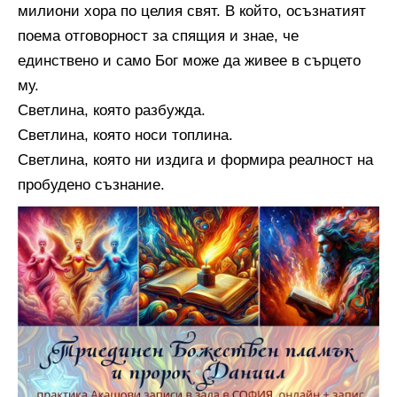
милиони хора по целия свят. В който, осъзнатият
поема отговорност за спящия и знае, че
единствено и само Бог може да живее в сърцето
му.
Светлина, която разбужда.
Светлина, която носи топлина.
Светлина, която ни издига и формира реалност на
пробудено съзнание.