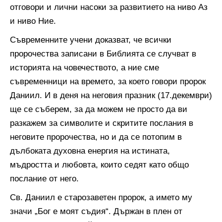
отговори и лични насоки за развитието на ниво Аз
и ниво Ние.
Съвременните учени доказват, че всички
пророчества записани в Библията се случват в
историята на човечеството, а ние сме
съвременници на времето, за което говори пророк
Даниил. И в деня на неговия празник (17.декември)
ще се съберем, за да можем не просто да ви
разкажем за символите и скритите послания в
неговите пророчества, но и да се потопим в
дълбоката духовна енергия на истината,
мъдростта и любовта, които седят като общо
послание от него.
Св. Даниил е старозаветен пророк, а името му
значи „Бог е моят съдия“. Държан в плен от