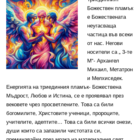
Божествен пламък
е Божествената
неугасваща
частица във всеки
от нас. Негови
носители са „ 3-те
М“- Архангел
Михаил, Метатрон
и Мелхиседек.
Енергията на триединния пламък- Божествена
Мъдрост, Любов и Истина, се е проявявал през
вековете чрез просветлените. Това са били
богомилите, Христовите ученици, пророците,
учителите, адептите… Това са били всички онези,
души които са запазили чистотата си,
преминавайки през мрака на материалния свят.