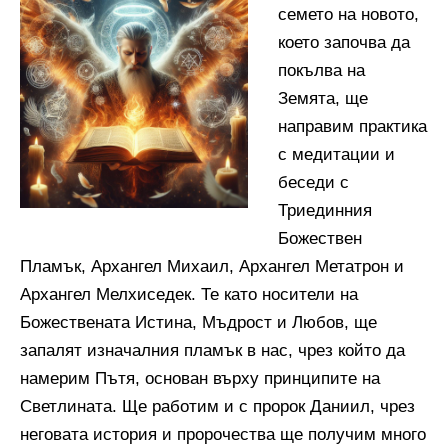
семето на новото,
което започва да
покълва на
Земята, ще
направим практика
с медитации и
беседи с
Триединния
Божествен
Пламък, Архангел Михаил, Архангел Метатрон и
Архангел Мелхиседек. Те като носители на
Божествената Истина, Мъдрост и Любов, ще
запалят изначалния пламък в нас, чрез който да
намерим Пътя, основан върху принципите на
Светлината. Ще работим и с пророк Даниил, чрез
неговата история и пророчества ще получим много