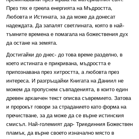
През тях е греела енергията на Мъдростта,
Любовта и Истината, за да може да донесат
надеждата. Да запалят светлината, която в най-
тъмните времена е помагала на божествения дух
да остане на земята.
Достигайки до днес- до това време разделно, в
което истината е прикривана, мъдростта е
припознавана през хитростта, а любовта през
интереса. И разгръщайки Книгата на Даниил не
можем да пропуснем съвпаденията, в които един
древен архаичен текст описва съвремието. Затова
и пророкът говори за страданието като форма на
пречистване, за да може да се върне истинския
смисъл. Най-големият дар- Триединния Божествен
пламък, да върне своето изначално място в