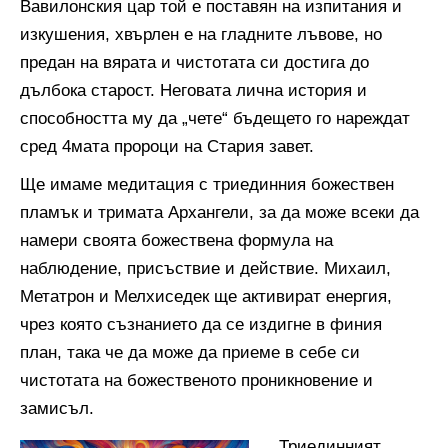
Вавилонския цар той е поставян на изпитания и
изкушения, хвърлен е на гладните лъвове, но
предан на вярата и чистотата си достига до
дълбока старост. Неговата лична история и
способността му да „чете“ бъдещето го нареждат
сред 4мата пророци на Стария завет.
Ще имаме медитация с триединния божествен
пламък и тримата Архангели, за да може всеки да
намери своята божествена формула на
наблюдение, присъствие и действие. Михаил,
Метатрон и Мелхиседек ще активират енергия,
чрез която съзнанието да се издигне в финия
план, така че да може да приеме в себе си
чистотата на божественото проникновение и
замисъл.
Триединният