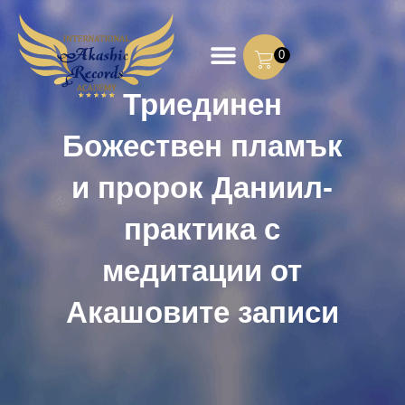
0
Триединен
Божествен пламък
и пророк Даниил-
практика с
медитации от
Акашовите записи