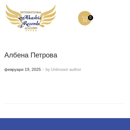
0
Албена Петрова
.
P
февруари 19, 2025
by Unknown author
o
s
t
e
d
o
n