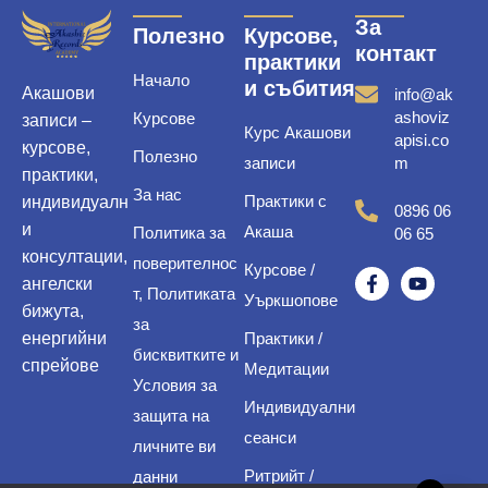
За
Полезно
Курсове,
контакт
практики
Начало
и събития
Акашови
info@ak
ashoviz
Курсове
записи –
Курс Акашови
apisi.co
курсове,
Полезно
записи
m
практики,
За нас
Практики с
индивидуалн
0896 06
и
Акаша
Политика за
06 65
консултации,
поверителнос
Курсове /
ангелски
т, Политиката
Уъркшопове
бижута,
за
енергийни
Практики /
бисквитките и
спрейове
Медитации
Условия за
Индивидуални
защита на
сеанси
личните ви
Ритрийт /
данни