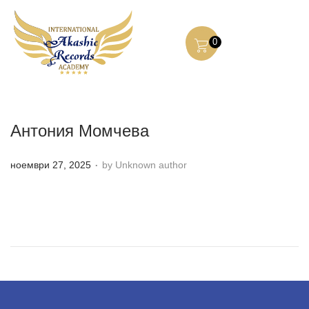
0
Антония Момчева
.
P
ноември 27, 2025
by Unknown author
o
s
t
e
d
o
n