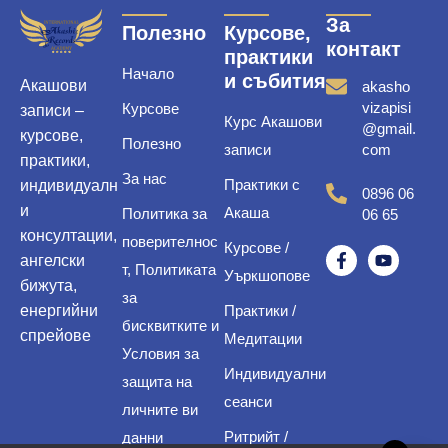
За
Полезно
Курсове,
контакт
практики
Начало
и събития
Акашови
akasho
vizapisi
Курсове
записи –
Курс Акашови
@gmail.
курсове,
Полезно
записи
com
практики,
За нас
Практики с
индивидуалн
0896 06
и
Акаша
Политика за
06 65
консултации,
поверителнос
Курсове /
ангелски
т, Политиката
Уъркшопове
бижута,
за
енергийни
Практики /
бисквитките и
спрейове
Медитации
Условия за
Индивидуални
защита на
сеанси
личните ви
Ритрийт /
данни