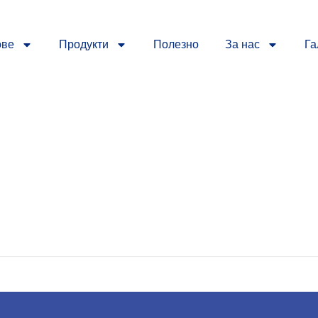
ове
Продукти
Полезно
За нас
Га