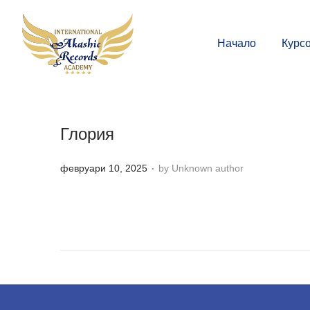
Начало
Курс
Глория
.
P
февруари 10, 2025
by Unknown author
o
s
t
e
d
o
n