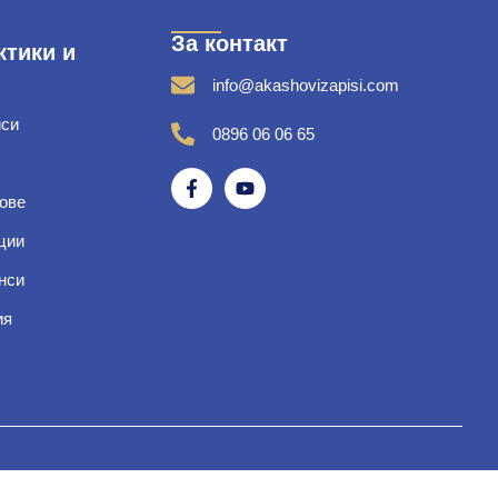
За контакт
ктики и
info@akashovizapisi.com
иси
0896 06 06 65
ове
ции
нси
ия