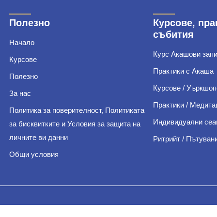
Полезно
Курсове, пра
събития
Начало
Курс Акашови зап
Курсове
Практики с Акаша
Полезно
Курсове / Уъркшоп
За нас
Практики / Медита
Политика за поверителност, Политиката
Индивидуални сеа
за бисквитките и Условия за защита на
личните ви данни
Ритрийт / Пътуван
Общи условия