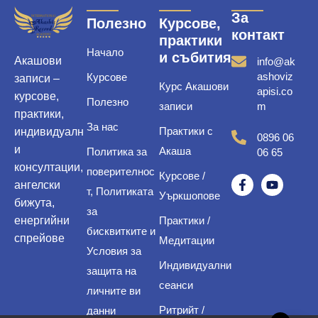
За
Полезно
Курсове,
контакт
практики
Начало
и събития
Акашови
info@ak
ashoviz
Курсове
записи –
Курс Акашови
apisi.co
курсове,
Полезно
записи
m
практики,
За нас
Практики с
индивидуалн
0896 06
и
Акаша
Политика за
06 65
консултации,
поверителнос
Курсове /
ангелски
т, Политиката
Уъркшопове
бижута,
за
енергийни
Практики /
бисквитките и
спрейове
Медитации
Условия за
Индивидуални
защита на
сеанси
личните ви
Ритрийт /
данни