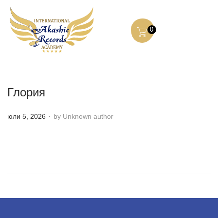
0
Глория
.
P
юли 5, 2026
by Unknown author
o
s
t
e
d
o
n