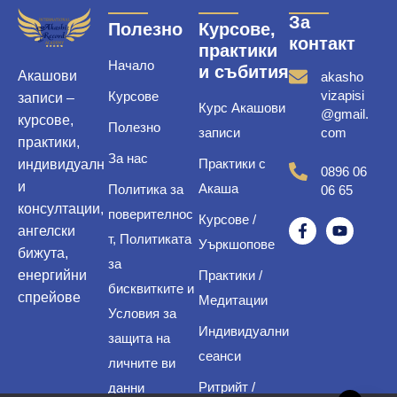
За
Полезно
Курсове,
контакт
практики
Начало
и събития
Акашови
akasho
vizapisi
Курсове
записи –
Курс Акашови
@gmail.
курсове,
Полезно
записи
com
практики,
За нас
Практики с
индивидуалн
0896 06
и
Акаша
Политика за
06 65
консултации,
поверителнос
Курсове /
ангелски
т, Политиката
Уъркшопове
бижута,
за
енергийни
Практики /
бисквитките и
спрейове
Медитации
Условия за
Индивидуални
защита на
сеанси
личните ви
Ритрийт /
данни