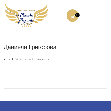
0
Даниела Григорова
.
P
юли 1, 2025
by Unknown author
o
s
t
e
d
o
n