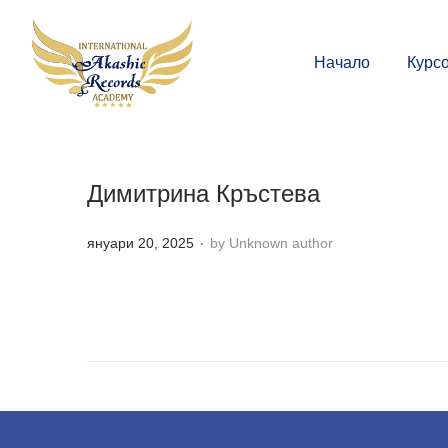
Начало
Курс
Димитрина Кръстева
.
P
януари 20, 2025
by Unknown author
o
s
t
e
d
o
n