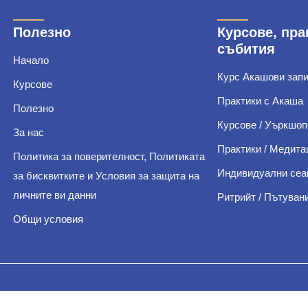
Полезно
Курсове, пра
събития
Начало
Курс Акашови зап
Курсове
Практики с Акаша
Полезно
Курсове / Уъркшоп
За нас
Практики / Медита
Политика за поверителност, Политиката
Индивидуални сеа
за бисквитките и Условия за защита на
личните ви данни
Ритрийт / Пътуван
Общи условия