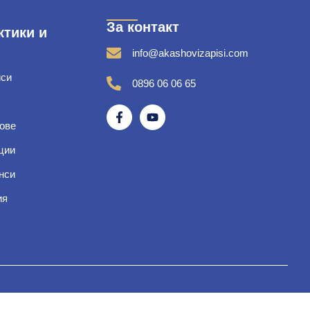
За контакт
ктики и
info@akashovizapisi.com
иси
0896 06 06 65
ове
ции
нси
ия