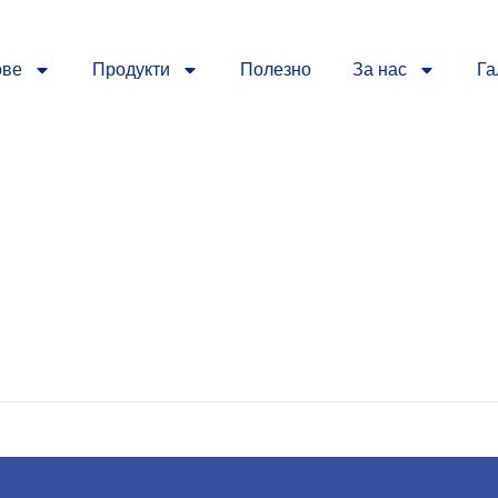
ове
Продукти
Полезно
За нас
Га