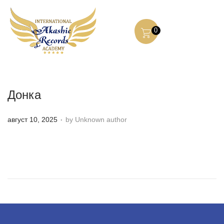
0
Донка
.
P
август 10, 2025
by Unknown author
o
s
t
e
d
o
n