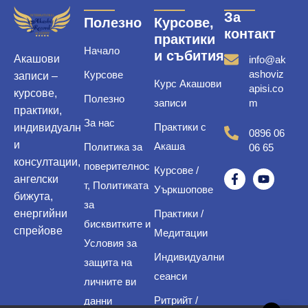
За
Полезно
Курсове,
контакт
практики
Начало
и събития
Акашови
info@ak
ashoviz
Курсове
записи –
Курс Акашови
apisi.co
курсове,
Полезно
записи
m
практики,
За нас
Практики с
индивидуалн
0896 06
и
Акаша
Политика за
06 65
консултации,
поверителнос
Курсове /
ангелски
т, Политиката
Уъркшопове
бижута,
за
енергийни
Практики /
бисквитките и
спрейове
Медитации
Условия за
Индивидуални
защита на
сеанси
личните ви
Ритрийт /
данни