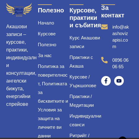
За
Полезно
Курсове,
контакт
практики
Начало
и събития
Акашови
info@ak
ashoviz
Курсове
записи –
Курс Акашови
apisi.co
курсове,
Полезно
записи
m
практики,
За нас
Практики с
индивидуалн
0896 06
и
Акаша
Политика за
06 65
консултации,
поверителнос
Курсове /
ангелски
т, Политиката
Уъркшопове
бижута,
за
енергийни
Практики /
бисквитките и
спрейове
Медитации
Условия за
Индивидуални
защита на
сеанси
личните ви
Ритрийт /
данни