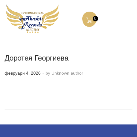
0
Доротея Георгиева
.
P
февруари 4, 2026
by Unknown author
o
s
t
e
d
o
n