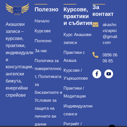
За
Полезно
Курсове,
контакт
практики
Начало
и събития
Акашови
akasho
vizapisi
Курсове
записи –
Курс Акашови
@gmail.
курсове,
Полезно
записи
com
практики,
За нас
Практики с
индивидуалн
0896 06
и
Акаша
Политика за
06 65
консултации,
поверителнос
Курсове /
ангелски
т, Политиката
Уъркшопове
бижута,
за
енергийни
Практики /
бисквитките и
спрейове
Медитации
Условия за
Индивидуални
защита на
сеанси
личните ви
Ритрийт /
данни