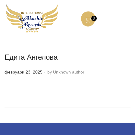
0
Едита Ангелова
.
P
февруари 23, 2025
by Unknown author
o
s
t
e
d
o
n