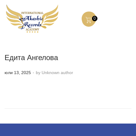
0
Едита Ангелова
.
P
юли 13, 2025
by Unknown author
o
s
t
e
d
o
n