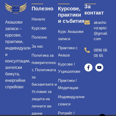
За
Полезно
Курсове,
контакт
практики
Начало
и събития
Акашови
akasho
vizapisi
Курсове
записи –
Курс Акашови
@gmail.
курсове,
Полезно
записи
com
практики,
За нас
Практики с
индивидуалн
0896 06
и
Акаша
Политика за
06 65
консултации,
поверителнос
Курсове /
ангелски
т, Политиката
Уъркшопове
бижута,
за
енергийни
Практики /
бисквитките и
спрейове
Медитации
Условия за
Индивидуални
защита на
сеанси
личните ви
Ритрийт /
данни