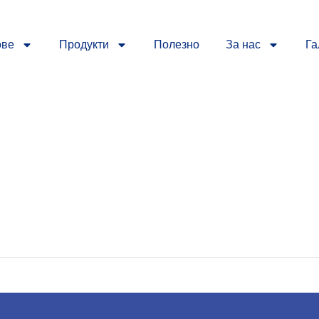
ове
Продукти
Полезно
За нас
Га