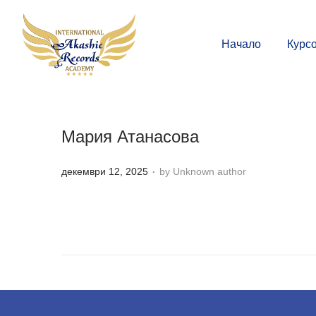
Начало
Курс
Мария Атанасова
.
P
декември 12, 2025
by Unknown author
o
s
t
e
d
o
n