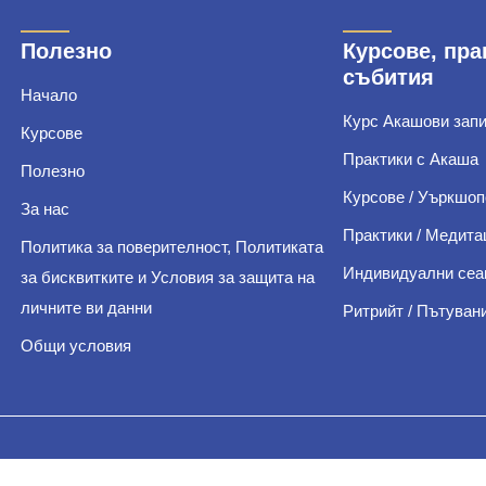
Полезно
Курсове, пра
събития
Начало
Курс Акашови зап
Курсове
Практики с Акаша
Полезно
Курсове / Уъркшоп
За нас
Практики / Медита
Политика за поверителност, Политиката
Индивидуални сеа
за бисквитките и Условия за защита на
личните ви данни
Ритрийт / Пътуван
Общи условия