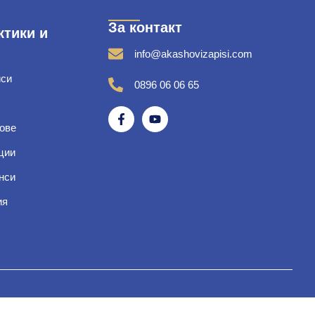
За контакт
ктики и
info@akashovizapisi.com
иси
0896 06 06 65
ове
ции
нси
ия