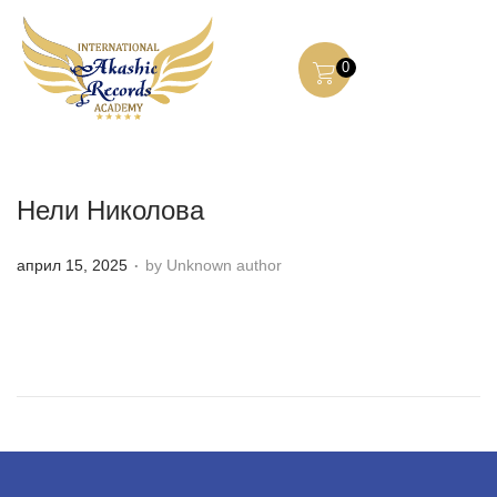
0
Нели Николова
.
P
април 15, 2025
by Unknown author
o
s
t
e
d
o
n