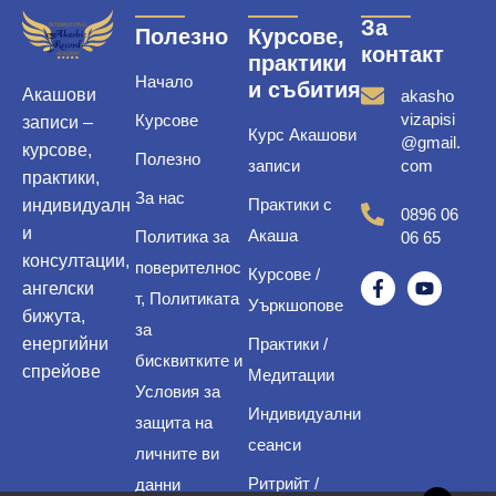
За
Полезно
Курсове,
контакт
практики
Начало
и събития
Акашови
akasho
vizapisi
Курсове
записи –
Курс Акашови
@gmail.
курсове,
Полезно
записи
com
практики,
За нас
Практики с
индивидуалн
0896 06
и
Акаша
Политика за
06 65
консултации,
поверителнос
Курсове /
ангелски
т, Политиката
Уъркшопове
бижута,
за
енергийни
Практики /
бисквитките и
спрейове
Медитации
Условия за
Индивидуални
защита на
сеанси
личните ви
Ритрийт /
данни