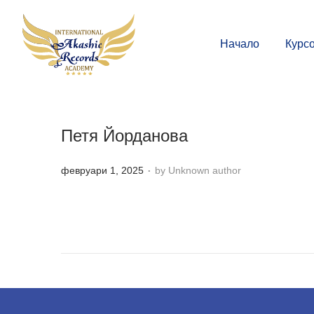
Начало
Курс
Петя Йорданова
.
P
февруари 1, 2025
by Unknown author
o
s
t
e
d
o
n