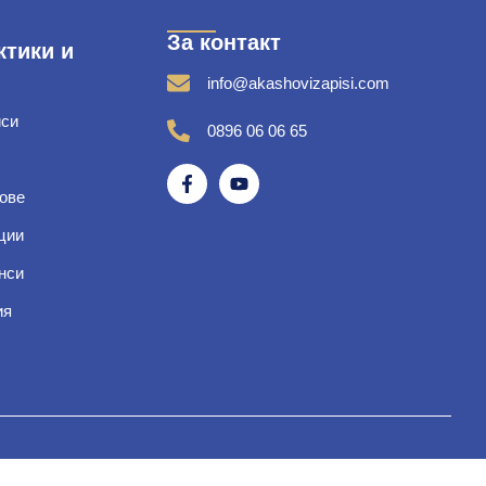
За контакт
ктики и
info@akashovizapisi.com
иси
0896 06 06 65
ове
ции
нси
ия