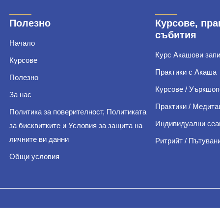
Полезно
Курсове, пра
събития
Начало
Курс Акашови зап
Курсове
Практики с Акаша
Полезно
Курсове / Уъркшоп
За нас
Практики / Медита
Политика за поверителност, Политиката
Индивидуални сеа
за бисквитките и Условия за защита на
личните ви данни
Ритрийт / Пътуван
Общи условия