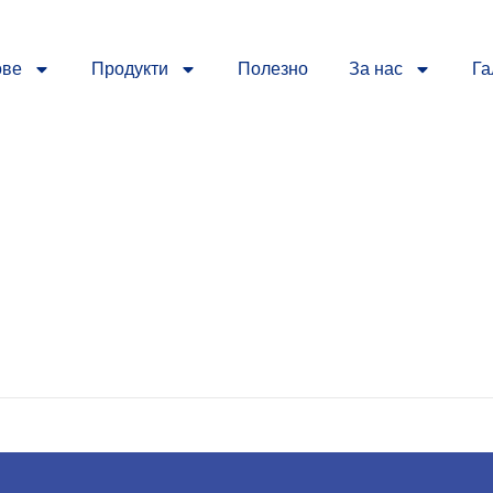
ове
Продукти
Полезно
За нас
Га