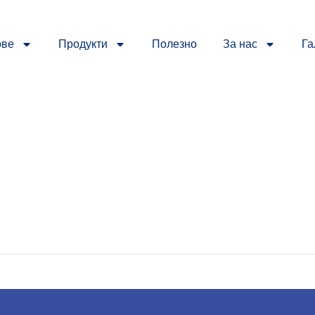
ове
Продукти
Полезно
За нас
Га