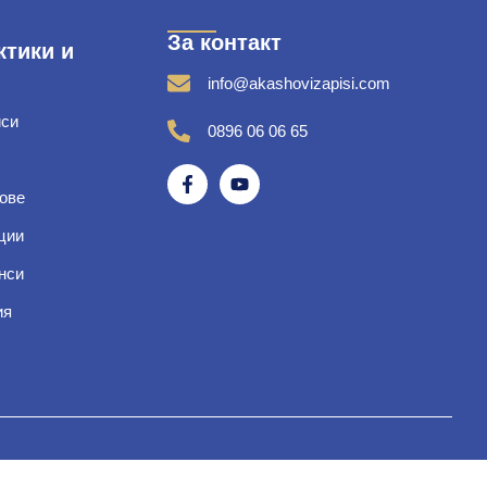
За контакт
ктики и
info@akashovizapisi.com
иси
0896 06 06 65
ове
ции
нси
ия