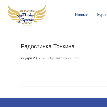
Начало
Курс
Радостинка Тонкина
.
P
януари 29, 2025
by Unknown author
o
s
t
e
d
o
n