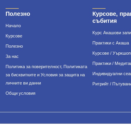
Полезно
Курсове, пра
събития
Начало
Курс Акашови зап
Курсове
Практики с Акаша
Полезно
Курсове / Уъркшоп
За нас
Практики / Медита
Политика за поверителност, Политиката
Индивидуални сеа
за бисквитките и Условия за защита на
личните ви данни
Ритрийт / Пътуван
Общи условия