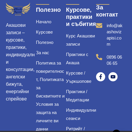
За
Полезно
Курсове,
контакт
практики
Начало
и събития
Акашови
info@ak
ashoviz
Курсове
записи –
Курс Акашови
apisi.co
курсове,
Полезно
записи
m
практики,
За нас
Практики с
индивидуалн
0896 06
и
Акаша
Политика за
06 65
консултации,
поверителнос
Курсове /
ангелски
т, Политиката
Уъркшопове
бижута,
за
енергийни
Практики /
бисквитките и
спрейове
Медитации
Условия за
Индивидуални
защита на
сеанси
личните ви
Ритрийт /
данни