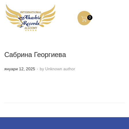
0
Сабрина Георгиева
.
P
януари 12, 2025
by Unknown author
o
s
t
e
d
o
n