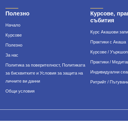
Полезно
Курсове, пра
събития
Начало
Курс Акашови зап
Курсове
Практики с Акаша
Полезно
Курсове / Уъркшоп
За нас
Практики / Медита
Политика за поверителност, Политиката
Индивидуални сеа
за бисквитките и Условия за защита на
личните ви данни
Ритрийт / Пътуван
Общи условия