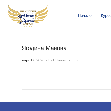
Начало
Курс
Ягодина Манова
.
P
март 17, 2026
by Unknown author
o
s
t
e
d
o
n