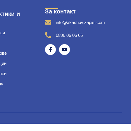
За контакт
ктики и
info@akashovizapisi.com
иси
0896 06 06 65
ове
ции
нси
ия