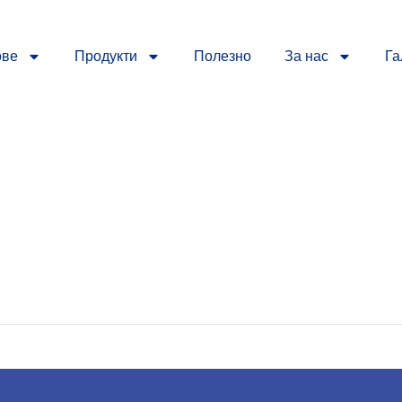
ове
Продукти
Полезно
За нас
Га