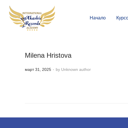
Начало
Курс
Milena Hristova
.
P
март 31, 2025
by Unknown author
o
s
t
e
d
o
n