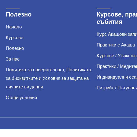
Полезно
Курсове, пра
събития
Начало
Курс Акашови зап
Курсове
Практики с Акаша
Полезно
Курсове / Уъркшоп
За нас
Практики / Медита
Политика за поверителност, Политиката
Индивидуални сеа
за бисквитките и Условия за защита на
личните ви данни
Ритрийт / Пътуван
Общи условия