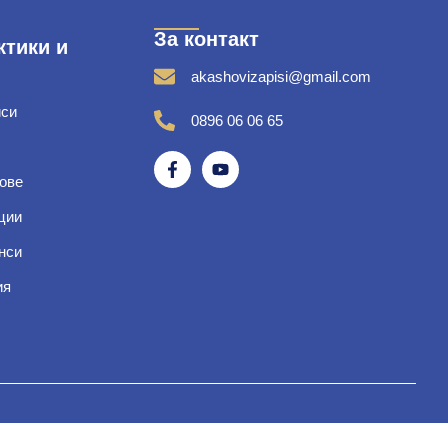
За контакт
ктики и
akashovizapisi@gmail.com
иси
0896 06 06 65
ове
ции
нси
ия