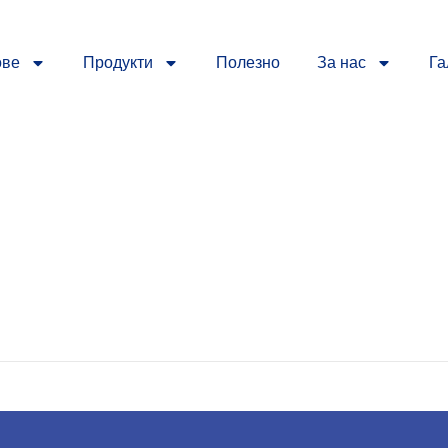
ове
Продукти
Полезно
За нас
Га