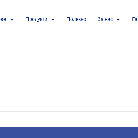
ове
Продукти
Полезно
За нас
Га