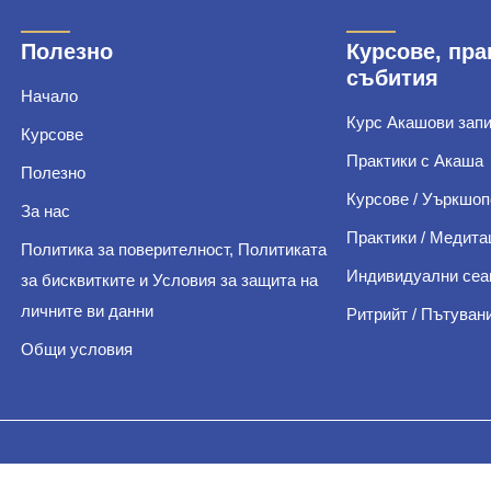
Полезно
Курсове, пра
събития
Начало
Курс Акашови зап
Курсове
Практики с Акаша
Полезно
Курсове / Уъркшоп
За нас
Практики / Медита
Политика за поверителност, Политиката
Индивидуални сеа
за бисквитките и Условия за защита на
личните ви данни
Ритрийт / Пътуван
Общи условия