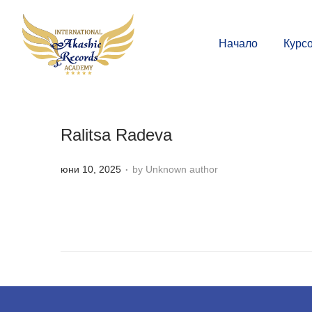
Начало
Курс
Ralitsa Radeva
.
P
юни 10, 2025
by Unknown author
o
s
t
e
d
o
n