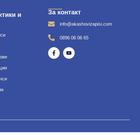
За контакт
ктики и
info@akashovizapisi.com
иси
0896 06 06 65
ове
ции
нси
ия