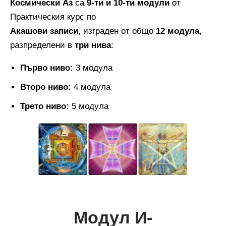
Космически Аз
са
9-ти и 10-ти модули
от
Практическия курс по
Акашови записи
, изграден от общо
12 модула
,
разпределени в
три нива
:
Първо ниво:
3 модула
Второ ниво:
4 модула
Трето ниво:
5 модула
Модул И-