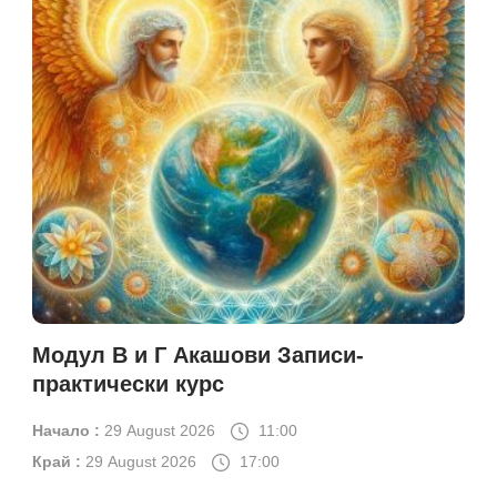
Модул В и Г Акашови Записи-
практически курс
Начало :
29 August 2026
11:00
Край :
29 August 2026
17:00