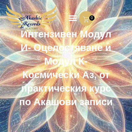
0
Интензивен Модул
И- Оцелостяване и
Модул К-
Космически Аз, от
практическия курс
по Акашови записи