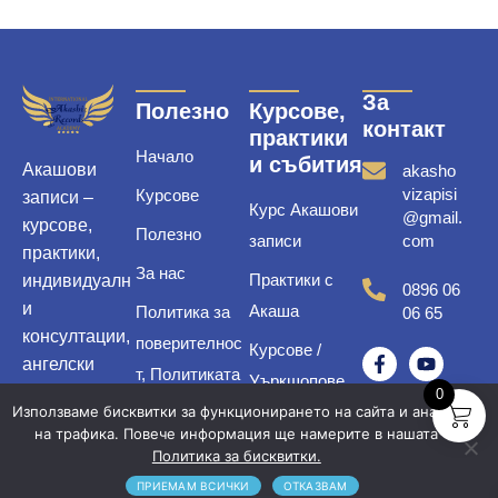
За
Полезно
Курсове,
контакт
практики
Начало
и събития
Акашови
akasho
vizapisi
Курсове
записи –
Курс Акашови
@gmail.
курсове,
Полезно
записи
com
практики,
За нас
Практики с
индивидуалн
0896 06
и
Акаша
Политика за
06 65
консултации,
поверителнос
Курсове /
ангелски
т, Политиката
Уъркшопове
бижута,
0
за
Използваме бисквитки за функционирането на сайта и анализ
енергийни
Практики /
на трафика. Повече информация ще намерите в нашата
бисквитките и
спрейове
Медитации
Политика за бисквитки.
Условия за
ПРИЕМАМ ВСИЧКИ
ОТКАЗВАМ
Индивидуални