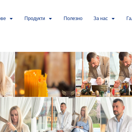
ове
Продукти
Полезно
За нас
Га