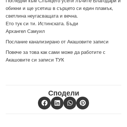
Погледни към Слънцето усети лъчите Благодари и
обикни и ще усетиш в сърцето си един пламък,
светлина неугасващата и вечна.
Ето тук си ти. Истинската. Бъди
Архангел Самуил
Послание канализирано от Акашовите записи
Повече за това как сами може да работите с
Акашовите си записи
ТУК
Сподели