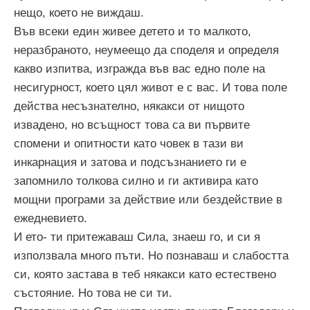
нещо, което не виждаш.
Във всеки един живее детето и то малкото,
неразбраното, неумеещо да споделя и определя
какво изпитва, изгражда във вас едно поле на
несигурност, което цял живот е с вас. И това поле
действа несъзнателно, някакси от нищото
извадено, но всъщност това са ви първите
спомени и опитности като човек в тази ви
инкарнация и затова и подсъзнанието ги е
запомнило толкова силно и ги активира като
мощни програми за действие или бездействие в
ежедневието.
И ето- ти притежаваш Сила, знаеш го, и си я
използвала много пъти. Но познаваш и слабостта
си, която застава в теб някакси като естествено
състояние. Но това не си ти.