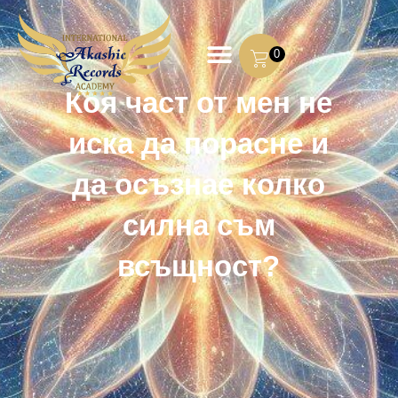
0
Коя част от мен не
иска да порасне и
да осъзнае колко
силна съм
всъщност?