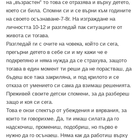
на „възрастен“ то това се отразява и върху детето,
което си била. Спомни си и се върни към годините
на своето осъзнаване-7-8г. На изграждане на
личността 10-12 и разгледай пак ситуациите от
живота си тогава.
Разгледай ги с очите на човека, който си сега,
прегърни детето в себе си и му кажи че е
подкрепяно и няма нужда да се страхува, защото
тогава в един момент ти реши да не порастваш, да
бъдеш все така закриляна, и под крилото и се
отказа от умението си сама да взимаш решенията.
Преживей своите детски спомени, за да разбереш
защо и коя си сега.
Това е онзи спектър от убеждения и вярвания, за
които ти говорихме. Да, ти имаш силата да го
надскочиш, промениш, подобриш, но първо е
нужно да го осънаеш. Няма как да работиш върху