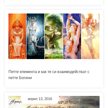
Петте елемента и как те си взаимодействат с
петте Богини
април 24, 2019
август 23, 2016
юни 22, 2016
април 13, 2016