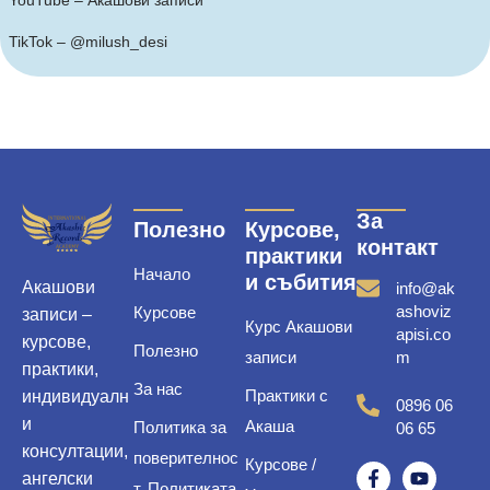
TikTok – @milush_desi
За
Полезно
Курсове,
контакт
практики
Начало
и събития
Акашови
info@ak
ashoviz
Курсове
записи –
Курс Акашови
apisi.co
курсове,
Полезно
записи
m
практики,
За нас
Практики с
индивидуалн
0896 06
и
Акаша
Политика за
06 65
консултации,
поверителнос
Курсове /
ангелски
т, Политиката