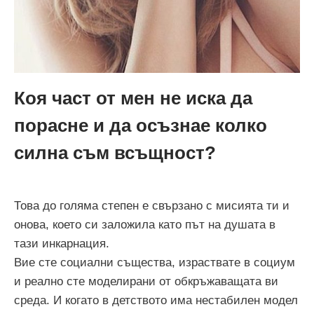
Коя част от мен не иска да
порасне и да осъзнае колко
силна съм всъщност?
Това до голяма степен е свързано с мисията ти и
онова, което си заложила като път на душата в
тази инкарнация.
Вие сте социални същества, израствате в социум
и реално сте моделирани от обкръжаващата ви
среда. И когато в детството има нестабилен модел