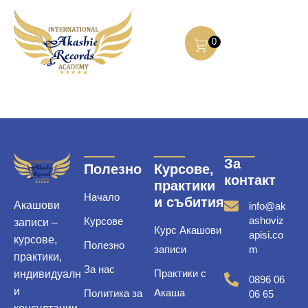
0
За
Полезно
Курсове,
контакт
практики
Начало
и събития
Акашови
info@ak
ashoviz
Курсове
записи –
Курс Акашови
apisi.co
курсове,
Полезно
записи
m
практики,
За нас
Практики с
индивидуалн
0896 06
и
Акаша
Политика за
06 65