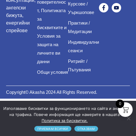
консултации,
поверителнос
Курсове /
ангелски
т, Политиката
Уъркшопове
бижута,
за
енергийни
Практики /
бисквитките и
спрейове
Медитации
Условия за
Индивидуални
защита на
сеанси
личните ви
Ритрийт /
данни
Пътувания
Общи условия
Copyright© Akasha 2024 All Rights Reserved.
0
Използваме бисквитки за функционирането на сайта и анализ
на трафика. Повече информация ще намерите в нашата
Политика за бисквитки.
ПРИЕМАМ ВСИЧКИ
ОТКАЗВАМ