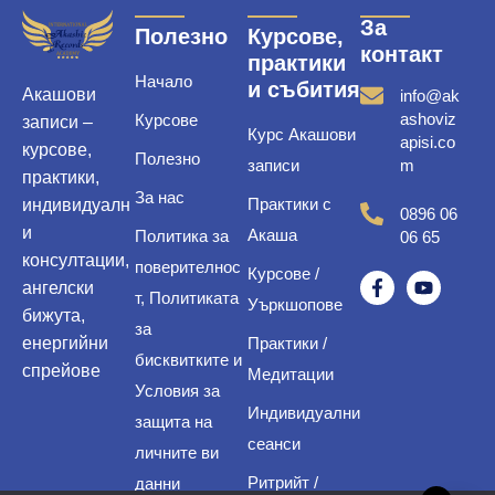
За
Полезно
Курсове,
контакт
практики
Начало
и събития
Акашови
info@ak
ashoviz
Курсове
записи –
Курс Акашови
apisi.co
курсове,
Полезно
записи
m
практики,
За нас
Практики с
индивидуалн
0896 06
и
Акаша
Политика за
06 65
консултации,
поверителнос
Курсове /
ангелски
т, Политиката
Уъркшопове
бижута,
за
енергийни
Практики /
бисквитките и
спрейове
Медитации
Условия за
Индивидуални
защита на
сеанси
личните ви
Ритрийт /
данни