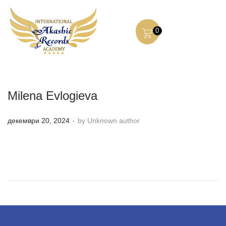
0
Milena Evlogieva
.
P
декември 20, 2024
by Unknown author
o
s
t
e
d
o
n