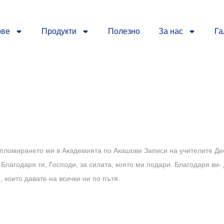
ове
Продукти
Полезно
За нас
Га
ипломирането ми в Академията по Акашови Записи на учителите Де
 Благодаря ти, Господи, за силата, която ми подари. Благодаря ви-
 които давате на всички ни по пътя.