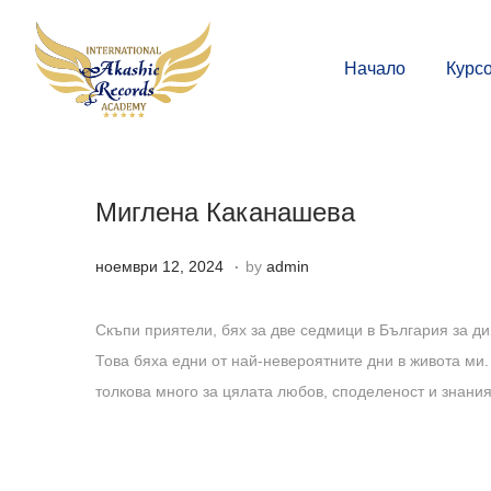
Начало
Курс
Миглена Каканашева
.
P
д
ноември 12, 2024
by
admin
o
е
s
к
Скъпи приятели, бях за две седмици в България за д
t
е
Това бяха едни от най-невероятните дни в живота ми.
e
м
толкова много за цялата любов, споделеност и знания,
d
в
o
р
n
и