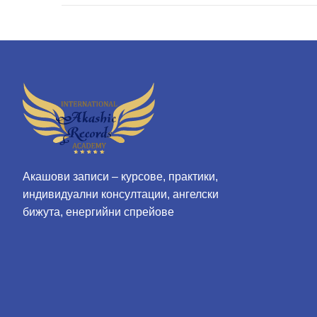
1
6
,
2
0
2
4
Акашови записи – курсове, практики,
индивидуални консултации, ангелски
бижута, енергийни спрейове