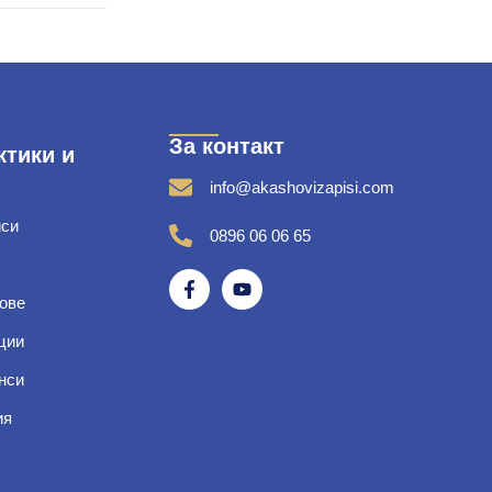
За контакт
ктики и
info@akashovizapisi.com
иси
0896 06 06 65
ове
ции
нси
ия