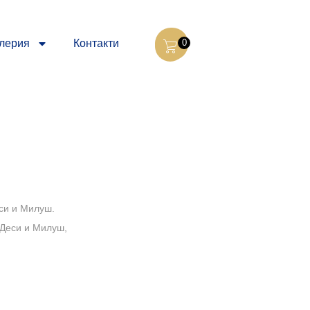
лерия
Контакти
0
си и Милуш.
 Деси и Милуш,