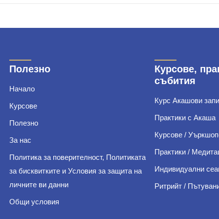
Полезно
Курсове, пра
събития
Начало
Курс Акашови зап
Курсове
Практики с Акаша
Полезно
Курсове / Уъркшоп
За нас
Практики / Медита
Политика за поверителност, Политиката
Индивидуални сеа
за бисквитките и Условия за защита на
личните ви данни
Ритрийт / Пътуван
Общи условия